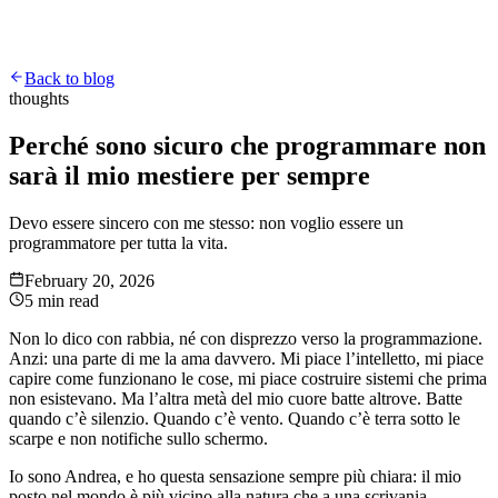
Home
About
Blog
Projects
Back to blog
thoughts
Perché sono sicuro che programmare non
sarà il mio mestiere per sempre
Devo essere sincero con me stesso: non voglio essere un
programmatore per tutta la vita.
February 20, 2026
5 min read
Non lo dico con rabbia, né con disprezzo verso la programmazione.
Anzi: una parte di me la ama davvero. Mi piace l’intelletto, mi piace
capire come funzionano le cose, mi piace costruire sistemi che prima
non esistevano. Ma l’altra metà del mio cuore batte altrove. Batte
quando c’è silenzio. Quando c’è vento. Quando c’è terra sotto le
scarpe e non notifiche sullo schermo.
Io sono Andrea, e ho questa sensazione sempre più chiara: il mio
posto nel mondo è più vicino alla natura che a una scrivania.